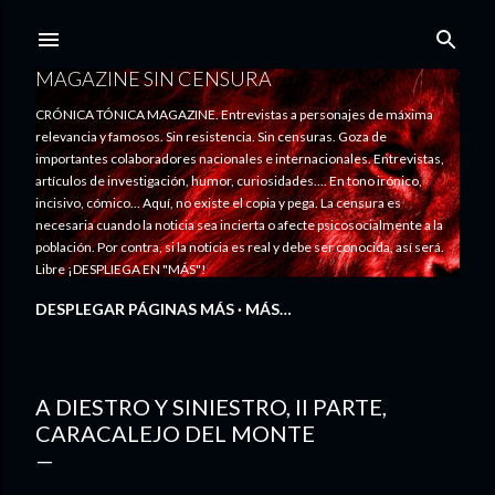
Ir al contenido principal
MAGAZINE SIN CENSURA
CRÓNICA TÓNICA MAGAZINE. Entrevistas a personajes de máxima
relevancia y famosos. Sin resistencia. Sin censuras. Goza de
importantes colaboradores nacionales e internacionales. Entrevistas,
artículos de investigación, humor, curiosidades.... En tono irónico,
incisivo, cómico... Aquí, no existe el copia y pega. La censura es
necesaria cuando la noticia sea incierta o afecte psicosocialmente a la
población. Por contra, si la noticia es real y debe ser conocida, así será.
Libre ¡DESPLIEGA EN "MÁS"!
DESPLEGAR PÁGINAS MÁS
MÁS…
A DIESTRO Y SINIESTRO, II PARTE,
CARACALEJO DEL MONTE