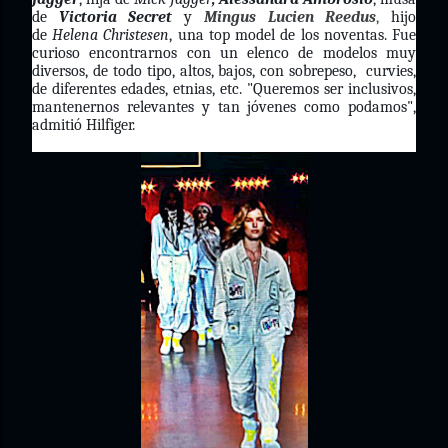
de
Victoria Secret
y
Mingus Lucien Reedus
,
hijo
de
Helena Christesen
, una top model de los noventas. Fue
curioso encontrarnos con un elenco de modelos muy
diversos, de todo tipo, altos, bajos, con sobrepeso, curvies,
de diferentes edades, etnias, etc. "Queremos ser inclusivos,
mantenernos relevantes y tan jóvenes como podamos",
admitió Hilfiger.