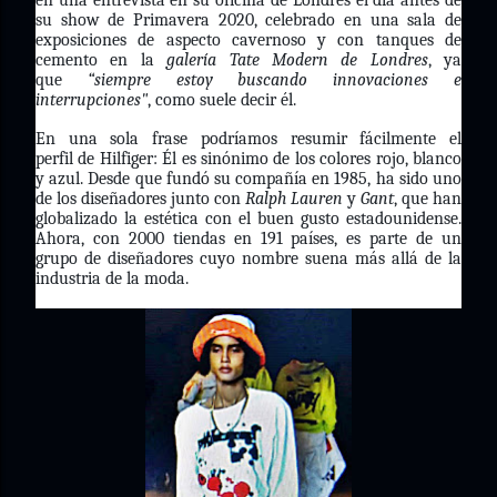
en una entrevista en su oficina de Londres el día antes de
su show de Primavera 2020, celebrado en una sala de
exposiciones de aspecto cavernoso y con tanques de
cemento en la
galería Tate Modern de Londres
, ya
que
“siempre estoy buscando innovaciones e
interrupciones"
, como suele decir él.
En una sola frase podríamos resumir fácilmente el
perfil de Hilfiger: Él es sinónimo de los colores rojo, blanco
y azul. Desde que fundó su compañía en 1985, ha sido uno
de los diseñadores junto con
Ralph Lauren
y
Gant
, que han
globalizado la estética con el buen gusto estadounidense.
Ahora, con 2000 tiendas en 191 países, es parte de un
grupo de diseñadores cuyo nombre suena más allá de la
industria de la moda.