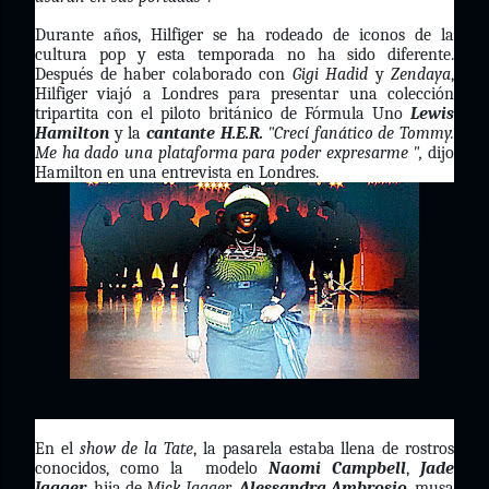
Durante años, Hilfiger se ha rodeado de iconos de la
cultura pop y esta temporada no ha sido diferente.
Después de haber colaborado con
Gigi Hadid
y
Zendaya
,
Hilfiger viajó a Londres para presentar una colección
tripartita con el piloto británico de Fórmula Uno
Lewis
Hamilton
y la
cantante H.E.R.
"Crecí fanático de Tommy.
Me ha dado una plataforma para poder expresarme ",
dijo
Hamilton en una entrevista en Londres.
En el
show de la Tate
, la pasarela estaba llena de rostros
conocidos, como la modelo
Naomi Campbell
,
Jade
Jagger
, hija de
Mick Jagger
,
Alessandra Ambrosio
, musa