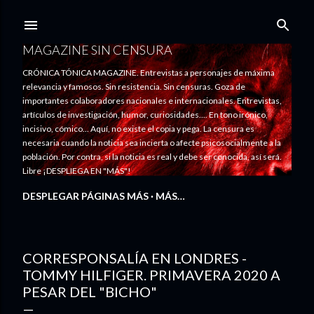
Ir al contenido principal
MAGAZINE SIN CENSURA
CRÓNICA TÓNICA MAGAZINE. Entrevistas a personajes de máxima
relevancia y famosos. Sin resistencia. Sin censuras. Goza de
importantes colaboradores nacionales e internacionales. Entrevistas,
artículos de investigación, humor, curiosidades.... En tono irónico,
incisivo, cómico... Aquí, no existe el copia y pega. La censura es
necesaria cuando la noticia sea incierta o afecte psicosocialmente a la
población. Por contra, si la noticia es real y debe ser conocida, así será.
Libre ¡DESPLIEGA EN "MÁS"!
DESPLEGAR PÁGINAS MÁS
MÁS…
CORRESPONSALÍA EN LONDRES -
TOMMY HILFIGER. PRIMAVERA 2020 A
PESAR DEL "BICHO"