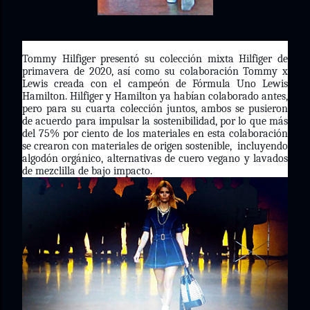
Tommy Hilfiger presentó su colección mixta Hilfiger de
primavera de 2020, así como su colaboración Tommy x
Lewis creada con el campeón de Fórmula Uno Lewis
Hamilton.
Hilfiger y Hamilton ya habían colaborado antes,
pero para su cuarta colección juntos, ambos se pusieron
de acuerdo para impulsar la sostenibilidad, por lo que más
del 75% por ciento de los materiales en esta colaboración
se crearon con materiales de origen sostenible, incluyendo
algodón orgánico, alternativas de cuero vegano y lavados
de mezclilla de bajo impacto.