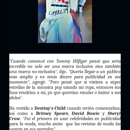
"Cuando comencé con Tommy Hilfiger pensé que sería
increíble no solo ser una marca inclusiva sino también
una marca no exclusiva"
, dijo.
"Quería llegar a un público
más amplio y no tenía dinero para publicidad en ese
momento"
, agregó. "Pero pensé que si vistiera a súper
estrellas de la múusica pop usando mi ropa, entonces sus
fans vendrían a mí, ya que querrían emular o imitar a sus
ídolos".
Ha vestido a
Destiny's Child
cuando recién comenzaban,
así como a
Britney Spears
,
David Bowie
y
Sheryl
Crow
.
"Fuí el primero en usar celebridades en publicidad
para la moda, mucho antes que las revistas de moda las
usaran en sus portadas"
.