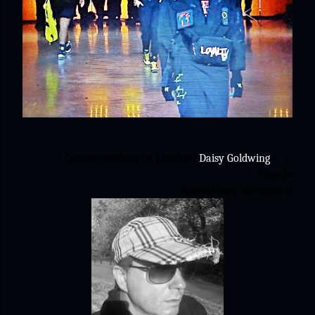
Correspondent in London:
Daisy Goldwing
& D.
Pléyade
Auténtico y atemporal