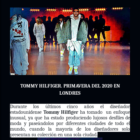
TOMMY HILFIGER. PRIMAVERA DEL 2020 EN
LONDRES
Durante los últimos cinco años el diseñador
estadounidense
Tommy Hilfiger
ha tomado un enfoque
inusual, ya que ha estado produciendo lujosos desfiles de
moda y paseándolos por diferentes ciudades de todo el
mundo, cuando la mayoría de los diseñadores solo
presentan su colección en una sola ciudad.