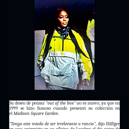
Su deseo de pensar
"out of the box"
no es nuevo, ya que en
1999 se hizo famoso cuando presentó su colección en
el
Madison Square Garden
.
"Tengo este miedo de ser irrelevante o rancio"
, dijo Hilfiger