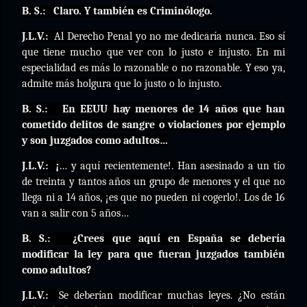
B. S.:
Claro. Y también es Criminólogo.
J.L.V.:
Al Derecho Penal yo no me dedicaría nunca. Eso sí
que tiene mucho que ver con lo justo e injusto. En mi
especialidad es más lo razonable o no razonable. Y eso ya,
admite más holgura que lo justo o lo injusto.
B. S.:
En EEUU hay menores de 14 años que han
cometido delitos de sangre o violaciones por ejemplo
y son juzgados como adultos…
J.L.V.:
¡
… y aquí recientemente!. Han asesinado a un tío
de treinta y tantos años un grupo de menores y el que no
llega ni a 14 años, ¡es que no pueden ni cogerlo!. Los de 16
van a salir con 5 años…
B. S.:
¿Crees que aquí en España se debería
modificar la ley para que fueran juzgados también
como adultos?
J.L.V.:
Se deberían modificar muchas leyes. ¿No están