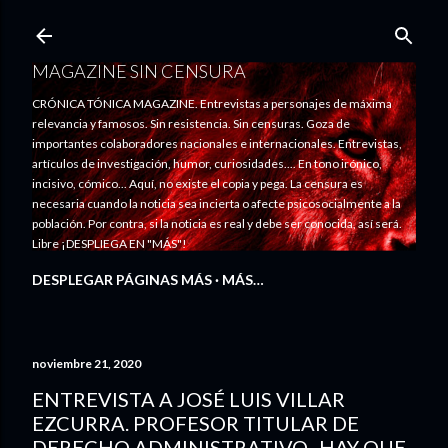
Ir al contenido principal
MAGAZINE SIN CENSURA
CRÓNICA TÓNICA MAGAZINE. Entrevistas a personajes de máxima
relevancia y famosos. Sin resistencia. Sin censuras. Goza de
importantes colaboradores nacionales e internacionales. Entrevistas,
artículos de investigación, humor, curiosidades.... En tono irónico,
incisivo, cómico... Aquí, no existe el copia y pega. La censura es
necesaria cuando la noticia sea incierta o afecte psicosocialmente a la
población. Por contra, si la noticia es real y debe ser conocida, así será.
Libre ¡DESPLIEGA EN "MÁS"!
DESPLEGAR PÁGINAS MÁS
MÁS…
noviembre 21, 2020
ENTREVISTA A JOSÉ LUIS VILLAR
EZCURRA. PROFESOR TITULAR DE
DERECHO ADMINISTRATIVO -HAY QUE