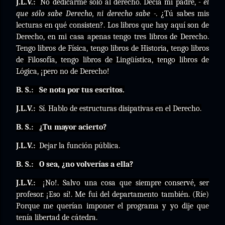
J.L.V.:
No dedicarme sólo al derecho. Decía mi padre,
- el
que sólo sabe Derecho, ni derecho sabe -.
¿Tú sabes mis
lecturas en qué consisten?. Los libros que hay aquí son de
Derecho, en mi casa apenas tengo tres libros de Derecho.
Tengo libros de Física, tengo libros de Historia, tengo libros
de Filosofía, tengo libros de Lingüística, tengo libros de
Lógica, ¡pero no de Derecho!
B. S.:
Se nota por tus escritos.
J.L.V.:
Sí. Hablo de estructuras disipativas en el Derecho.
B. S.:
¿Tu mayor acierto?
J.L.V.:
Dejar la función pública.
B. S.:
O sea, ¿no volverías a ella?
J.L.V.:
¡No!. Salvo una cosa que siempre conservé, ser
profesor. ¡Eso sí!. Me fui del departamento también. (Ríe)
Porque me querían imponer el programa y yo dije que
tenía libertad de cátedra.