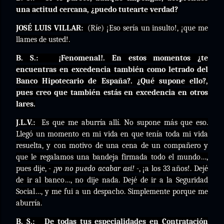
una actitud cercana, ¿puedo tutearte verdad?
JOSÉ LUIS VILLAR:
(Ríe) ¡Eso sería un insulto!, ¡que me
llames de usted!.
B. S.:
¡Fenomenal!. En estos momentos ¿te
encuentras en excedencia también como letrado del
Banco Hipotecario de España?. ¿Qué supone ello?,
pues creo que también estás en excedencia en otros
lares.
J.L.V.:
Es que me aburría allí. No supone más que eso.
Llegó un momento en mi vida en que tenía toda mi vida
resuelta, y con motivo de una cena de un compañero y
que le regalamos una bandeja firmada todo el mundo…,
pues dije,
- ¡yo no puedo acabar así! -
, ¡a los 33 años!. Dejé
de ir al banco…, no dije nada. Dejé de ir a la Seguridad
Social…, y me fui a un despacho. Simplemente porque me
aburría.
B. S.:
De todas tus especialidades en
Contratación