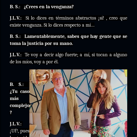
B. S.:
¿Crees en la venganza?
J.L.V.:
Si lo dices en términos abstractos ¡sí! , creo que
existe venganza. Si lo dices respecto a mí…
B. S.:
Lamentablemente, sabes que hay gente que se
toma la justicia por su mano.
J.L.V.:
Te voy a decir algo fuerte; a mí, si tocan a alguno
de los míos, voy a por él.
B. S.:
¿Tu caso
más
complejo
?
J.L.V.:
¡Uf!, pues