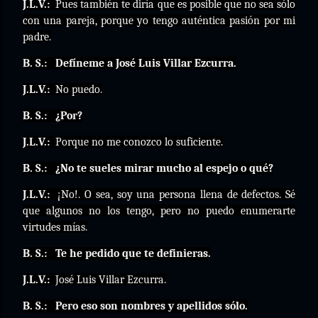
J.L.V.:
Pues también te diría que es posible que no sea sólo
con una pareja, porque yo tengo auténtica pasión por mi
padre.
B. S.:
Defíneme a José Luis Villar Ezcurra.
J.L.V.:
No puedo.
B. S.:
¿Por?
J.L.V.:
Porque no me conozco lo suficiente.
B. S.:
¿No te sueles mirar mucho al espejo o qué?
J.L.V.:
¡No!. O sea, soy una persona llena de defectos. Sé
que algunos no los tengo, pero no puedo enumerarte
virtudes mías.
B. S.:
Te he pedido que te definieras.
J.L.V.:
José Luis Villar Ezcurra.
B. S.:
Pero eso son nombres y apellidos sólo.