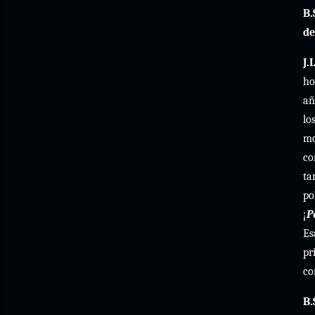
B.
de
J.L
ho
a
lo
mo
co
ta
po
¡
P
Es
pr
co
B.