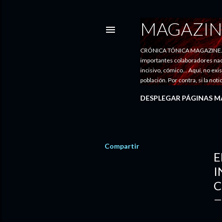
MAGAZIN
CRÓNICA TÓNICA MAGAZINE. Entr
importantes colaboradores nacio
incisivo, cómico... Aquí, no exi
población. Por contra, si la no
DESPLEGAR PÁGINAS M
Compartir
E
I
C