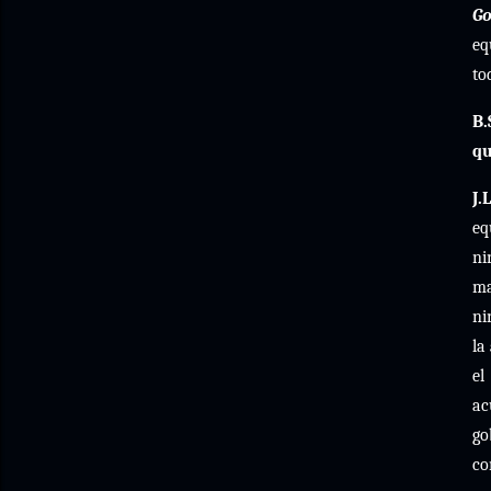
Go
eq
to
B.
q
J.L
eq
ni
m
n
la
el
ac
go
c