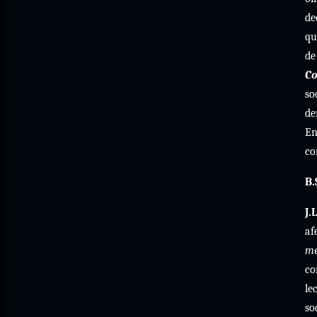
de
qu
de
C
so
de
En
co
B.
J.L
af
me
co
le
so