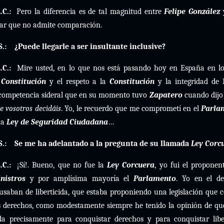
.C.:
Pero la diferencia es de tal magnitud entre
Felipe González
y
tar que no admite comparación.
S.:
¿Puede llegarle a ser insultante inclusive?
.C.:
Mire usted, en lo que nos está pasando hoy en España en l
a
Constitución
y el respeto a la
Constitución
y la integridad de 
competencia sideral que en su momento tuvo
Zapatero
cuando dijo 
e vosotros decidáis
. Yo, le recuerdo que me comprometí en el
Parla
na
Ley de Seguridad Ciudadana
…
S.:
Se me ha adelantado a la pregunta de su llamada
Ley Corc
.C.:
¡Sí!. Bueno, que no fue la
Ley Corcuera
, yo fui el proponen
nistros
y por amplísima mayoría el
Parlamento
. Yo en el d
usaban de liberticida, que estaba proponiendo una legislación que c
s derechos, como modestamente siempre he tenido la opinión de qu
da precisamente para conquistar derechos y para conquistar li