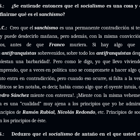
S.:
¿Se entiende entonces que el
socialismo
es una cosa y
finirme qué es el
sanchismo
?
.C.:
Creo que el
sanchismo
es una permanente contradicción si te
y puede desdecirlo mañana, pero además, con la misma convicción.
ños, antes de que
Franco
muriera. Si hay algo que 
s
antifranquistas
sobrevenidos, sobre todo los
antifranquistas
des
lestan una barbaridad!. Pero como le digo, yo que llevo viviend
mprendo, que a veces en política uno se compromete a hacer algo 
nto entra en contradicción, pero cuando eso ocurre, si falta a la ve
líticos se les notaba, es decir, había como algo que el oyente intuía,
edro Sánchez
miente con entereza!. ¡Miente con la misma vehemen
a es una “cualidad” muy ajena a los principios que yo he admir
incipios de
Ramón Rubial, Nicolás Redondo
, etc. Principios de s
n los principios de éste.
S.:
Deduzco que el
socialismo
de antaño en el que usted e