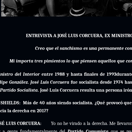
ENTREVISTA A JOSÉ LUIS CORCUERA, EX MINISTR
Creo que el sanchismo es una permanente con
M
i importa tres pimientos lo que piensen aquellos que co
nistro del Interior
entre 1988 y hasta finales de 1993durante
lipe González
.
José Luis Corcuera
fue socialista desde 1974 has
Partido Socialista
. José Luis Corcuera resulta una persona ir
 SHIELDS:
Más de 40 años siendo socialista. ¿Qué provocó que 
cia la derecha en 2017?
SÉ LUIS CORCUERA:
Yo no he virado a la derecha. Me llevaron
r a gente fundamentalmente del
Partido Comunista
que se reu