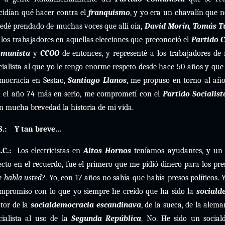
cidían qué hacer contra el
franquismo
, y yo era un chavalín que n
edé prendado de muchas voces que allí oía,
David Morín
,
Tomás T
 los trabajadores en aquellas elecciones que preconoció el
Partido 
omunista
y
CCOO
de entonces, y representé a los trabajadores de
cialista al que yo le tengo enorme respeto desde hace 50 años y que 
mocracia en Sestao,
Santiago Llanos
, me propuso en torno al añ
 el año 74 más en serio, me comprometí con el
Partido Socialis
n mucha brevedad la historia de mi vida.
S.:
Y tan breve…
.C.:
Los electricistas en
Altos Hornos
teníamos ayudantes, y un 
ecto en el recuerdo, fue el primero que me pidió dinero para los pres
 habla usted?
. Yo, con 17 años no sabía que había presos políticos
mpromiso con lo que yo siempre he creído que ha sido la
sociald
ctor de la
socialdemocracia escandinava
, de la sueca, de la alem
cialista al uso de la
Segunda República
. No. He sido un socia