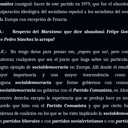
nzález
consiguió hacer de este partido en 1979, que fue el aband
uiparación ideológica del socialismo español a los socialistas del n
da Europa con excepción de Francia.
S.:
Respecto del
Marxismo
que dice abandonó
Felipe Go
ue
Pedro Sánchez
lo arropa?
.C.:
No tengo datos para pensar eso, ¡espero que no!, pero c
uivocar, cualquiera que sea el juicio que haga sobre un particul
ngún ejemplo de
socialdemocracia
en Europa. Allí donde el esta
ayor importancia y una mayor trascendencia co
inguna
socialdemocracia
que forme gobiernos con comuni
socialdemocracia
no gobierna con el
Partido Comunista
, en Ale
 centro derecha excepto la experiencia que se produjo hace ya 
uerdo que hizo con el
Partido Comunista
y que por cierto fu
biernos de coalición en los que se ha visto implicado la
socialdemo
on
partidos liberales
o con
partidos socialcristianos
o con
parti