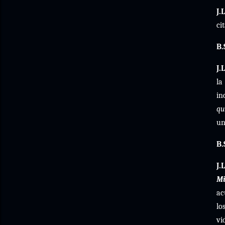
J.L
ci
B.
J.L
l
in
qu
u
B.
J.L
Mi
ac
lo
vi