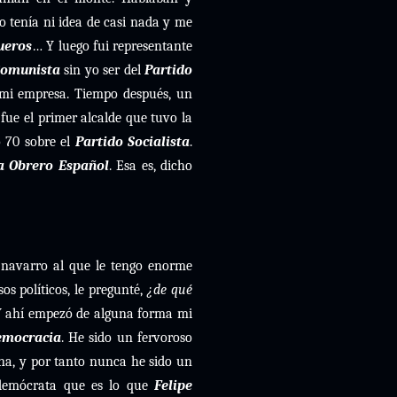
o tenía ni idea de casi nada y me
ueros
… Y luego fui representante
Comunista
sin yo ser del
Partido
 mi empresa. Tiempo después, un
fue el primer alcalde que tuvo la
o 70 sobre el
Partido Socialista
.
ta Obrero Español
. Esa es, dicho
navarro al que le tengo enorme
os políticos, le pregunté,
¿de qué
. Y ahí empezó de alguna forma mi
emocracia
. He sido un fervoroso
ana, y por tanto nunca he sido un
ldemócrata que es lo que
Felipe