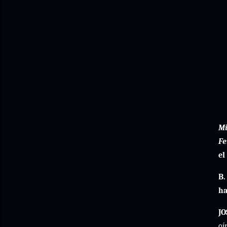
Mi
Fe
el
B.
ha
JO
oí