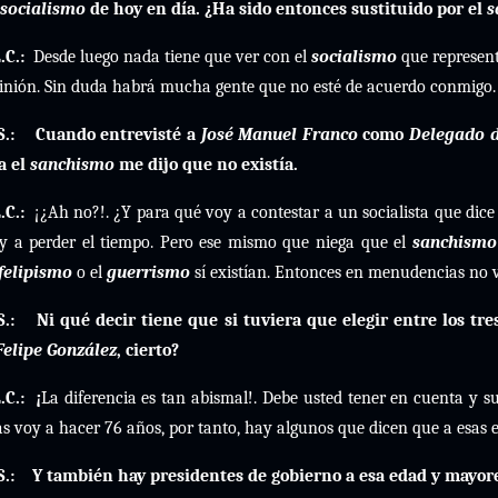
socialismo
de hoy en día. ¿Ha sido entonces sustituido por el
s
.C.:
Desde luego nada tiene que ver con el
socialismo
que represen
inión. Sin duda habrá mucha gente que no esté de acuerdo conmigo.
S.:
Cuando entrevisté a
José Manuel Franco
como
Delegado d
a el
sanchismo
me dijo que no existía.
.C.:
¡¿Ah no?!. ¿Y para qué voy a contestar a un socialista que dice
y a perder el tiempo. Pero ese mismo que niega que el
sanchismo
felipismo
o el
guerrismo
sí existían. Entonces en menudencias no v
S.:
Ni qué decir tiene que si tuviera que elegir entre los tres
Felipe González
, cierto?
.C.:
¡
La diferencia es tan abismal!. Debe usted tener en cuenta y s
as voy a hacer 76 años, por tanto, hay algunos que dicen que a esas
S.:
Y también hay presidentes de gobierno a esa edad y mayo