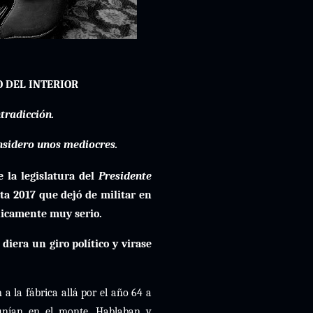
O DEL INTERIOR
tradicción.
nsidero unos mediocres.
 la legislatura del
Presidente
ta 2017 que dejó de militar en
ónicamente muy serio.
diera un giro político y virase
 a la fábrica allá por el año 64 a
nían en el monte. Hablaban y