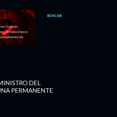
BUSCAR
ras. Goza de
.... En tono irónico,
cosocialmente a la
 MINISTRO DEL
 UNA PERMANENTE