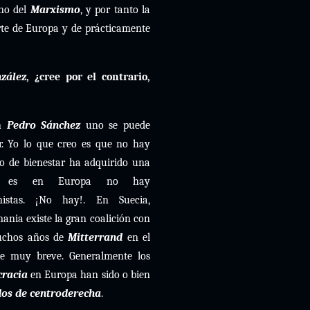
ono del
Marxismo
, y por tanto la
orte de Europa y de prácticamente
nzález
, ¿cree por el contrario,
on
Pedro Sánchez
uno se puede
ar. Yo lo que creo es que no hay
do de bienestar ha adquirido una
mo es en Europa no hay
stas. ¡No hay!. En Suecia,
mania existe la gran coalición con
muchos años de
Mitterrand
en el
e muy breve. Generalmente los
cracia
en Europa han sido o bien
dos de centroderecha
.