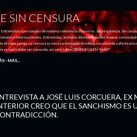
Ir al contenido principal
E SIN CENSURA
evistas a personajes de máxima relevancia y famosos. Sin resistencia. Sin censu
nales e internacionales. Entrevistas, artículos de investigación, humor, curiosidades
ste el copia y pega. La censura es necesaria cuando la noticia sea incierta o afecte psi
ticia es real y debe ser conocida, así será. Libre ¡DESPLIEGA EN "MÁS"!
ÁS
MÁS…
NTREVISTA A JOSÉ LUIS CORCUERA, EX
NTERIOR CREO QUE EL SANCHISMO ES
ONTRADICCIÓN.