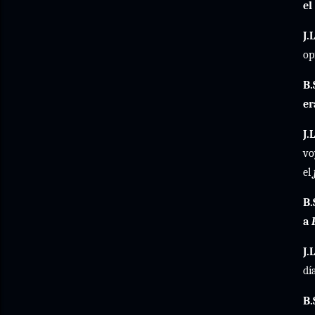
el
J.L
op
B.
er
J.L
vo
el
B.
a
J.L
dí
B.