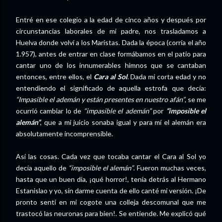
Entré en ese colegio a la edad de cinco años y después por
circunstancias laborales de mi padre, nos trasladamos a
Huelva donde volví a los Maristas. Dada la época (corría el año
1.957), antes de entrar en clase formábamos en el patio para
cantar uno de los innumerables himnos que se cantaban
entonces, entre ellos, el
Cara al Sol
. Dada mi corta edad y no
entendiendo el significado de aquella estrofa que decía:
“Impasible el ademán y están presentes en nuestro afán”
, se me
ocurrió cambiar lo de
“impasible el ademán”
por
“imposible el
alemán”
, que a mi juicio sonaba igual y para mí el alemán era
absolutamente incomprensible.
Así las cosas. Cada vez que tocaba cantar el Cara al Sol yo
decía aquello de
“imposible el alemán”
. Fueron muchas veces,
hasta que un buen día, ¡qué horror!, tenía detrás al Hermano
Estanislao y yo, sin darme cuenta de ello canté mi versión. ¡De
pronto sentí en mi cogote una colleja descomunal que me
trastocó las neuronas para bien!. Se entiende. Me explicó qué