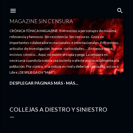
Ir al contenido principal
MAGAZINE SIN CENSURA
CRÓNICA TÓNICA MAGAZINE. Entrevistas a personajes de máxima
relevancia y famosos. Sin resistencia. Sin censuras. Goza de
importantes colaboradores nacionales e internacionales. Entrevistas,
artículos de investigación, humor, curiosidades.... En tono irónico,
incisivo, cómico... Aquí, no existe el copia y pega. La censura es
necesaria cuando la noticia sea incierta o afecte psicosocialmente a la
población. Por contra, si la noticia es real y debe ser conocida, así será.
Libre ¡DESPLIEGA EN "MÁS"!
DESPLEGAR PÁGINAS MÁS
MÁS…
COLLEJAS A DIESTRO Y SINIESTRO