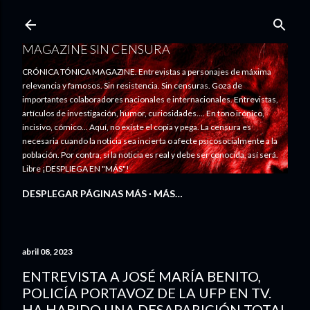
Ir al contenido principal
MAGAZINE SIN CENSURA
CRÓNICA TÓNICA MAGAZINE. Entrevistas a personajes de máxima
relevancia y famosos. Sin resistencia. Sin censuras. Goza de
importantes colaboradores nacionales e internacionales. Entrevistas,
artículos de investigación, humor, curiosidades.... En tono irónico,
incisivo, cómico... Aquí, no existe el copia y pega. La censura es
necesaria cuando la noticia sea incierta o afecte psicosocialmente a la
población. Por contra, si la noticia es real y debe ser conocida, así será.
Libre ¡DESPLIEGA EN "MÁS"!
DESPLEGAR PÁGINAS MÁS
MÁS…
abril 08, 2023
ENTREVISTA A JOSÉ MARÍA BENITO,
POLICÍA PORTAVOZ DE LA UFP EN TV.
HA HABIDO UNA DESAPARICIÓN TOTAL