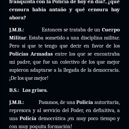
franquista con la Policía de hoy en día?, ¿qué
censura había antaño y qué censura hay
ahora?
J.M.B.:
Entonces se trataba de un
Cuerpo
Militar
. Estaba sometido a una disciplina militar.
Pero sí que te tengo que decir en favor de los
Policías Armadas
entre los que se encontraba
mi padre, que fue un colectivo de los que mejor
supieron adaptarse a la llegada de la democracia.
¡De los que mejor!
B.S.:
Los grises.
J.M.B.:
Pasamos, de una
Policía
autoritaria,
represora y al servicio del Poder, en definitiva, a
una
Policía
democrática ¡en muy poco tiempo y
con muy poquita formación!