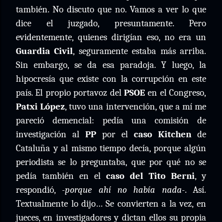
también. No discuto que no. Vamos a ver lo que
dice el juzgado, presuntamente. Pero
evidentemente, quienes dirigían eso, no era un
Guardia Civil
, seguramente estaba más arriba.
Sin embargo, se da esa paradoja. Y luego, la
hipocresía que existe con la corrupción en este
país. El propio portavoz del
PSOE
en el Congreso,
Patxi López
, tuvo una intervención, que a mí me
pareció demencial: pedía una comisión de
investigación al
PP
por el
caso Kitchen
de
Cataluña y al mismo tiempo decía, porque algún
periodista se lo preguntaba, que por qué no se
pedía también en el
caso del Tito Berni
, y
respondió,
-porque ahí no había nada-
. Así.
Textualmente lo dijo… Se convierten a la vez, en
jueces, en investigadores y dictan ellos su propia