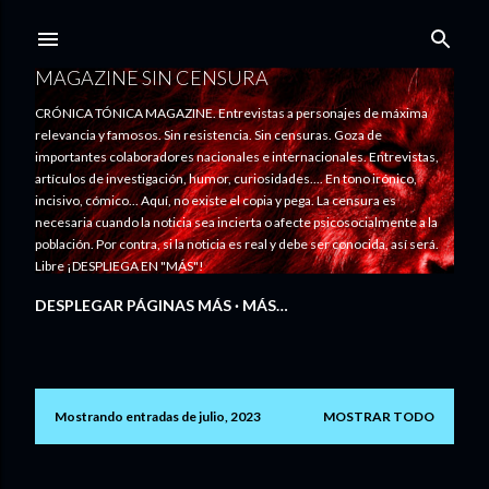
Ir al contenido principal
MAGAZINE SIN CENSURA
CRÓNICA TÓNICA MAGAZINE. Entrevistas a personajes de máxima
relevancia y famosos. Sin resistencia. Sin censuras. Goza de
importantes colaboradores nacionales e internacionales. Entrevistas,
artículos de investigación, humor, curiosidades.... En tono irónico,
incisivo, cómico... Aquí, no existe el copia y pega. La censura es
necesaria cuando la noticia sea incierta o afecte psicosocialmente a la
población. Por contra, si la noticia es real y debe ser conocida, así será.
Libre ¡DESPLIEGA EN "MÁS"!
DESPLEGAR PÁGINAS MÁS
MÁS…
Mostrando entradas de julio, 2023
MOSTRAR TODO
E
n