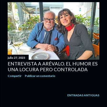
t
r
a
d
a
s
julio 27, 2023
ENTREVISTA A ARÉVALO. EL HUMOR ES
UNA LOCURA PERO CONTROLADA
Compartir
Publicar un comentario
ENTRADAS ANTIGUAS