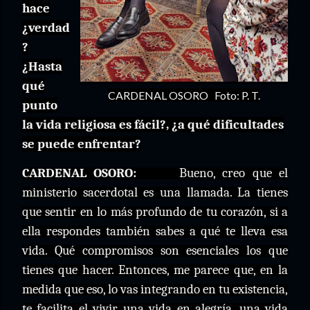
hace
¿verdad
?
¿Hasta
qué
CARDENAL OSORO Foto: P. T.
punto
la vida religiosa es fácil?, ¿a qué dificultades
se puede enfrentar?
CARDENAL OSORO:
Bueno, creo que el
ministerio sacerdotal es una llamada. La tienes
que sentir en lo más profundo de tu corazón, si a
ella respondes también sabes a qué te lleva esa
vida. Qué compromisos son esenciales los que
tienes que hacer. Entonces, me parece que, en la
medida que eso, lo vas integrando en tu existencia,
te facilita el vivir una vida en alegría, una vida