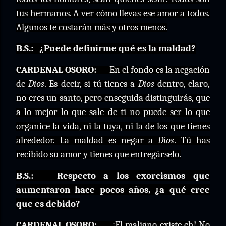
tus hermanos. A ver cómo llevas ese amor a todos.
Algunos te
costarán
más y otros menos.
B.S.:
¿Puede definirme qué es la maldad?
CARDENAL OSORO:
En el fondo es la negación
de
Dios
. Es decir, si tú tienes a
Dios
dentro, claro,
no eres un santo, pero enseguida distinguirás, que
a lo mejor lo que sale de ti no puede ser lo que
organice la vida, ni la tuya, ni la de los que tienes
alrededor. La maldad es negar a
Dios
. Tú has
recibido su amor y tienes que entregárselo.
B.S.:
Respecto a los exorcismos que
aumentaron hace pocos años, ¿a qué cree
que es debido?
CARDENAL OSORO:
¡El maligno existe eh! No