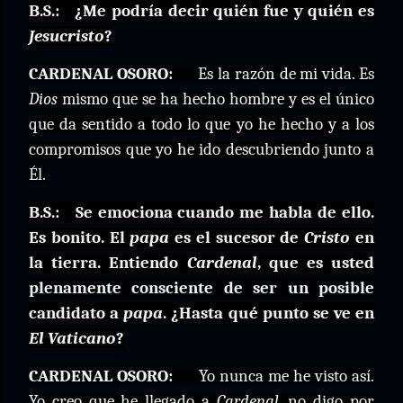
B.S.:
¿Me podría decir quién fue y quién es
Jesucristo
?
CARDENAL OSORO:
Es la razón de mi vida. Es
Dios
mismo que se ha hecho hombre y es el único
que da sentido a todo lo que yo he hecho y a los
compromisos que yo he ido descubriendo junto a
Él.
B.S.:
Se emociona cuando me habla de ello.
Es bonito. El
papa
es el sucesor de
Cristo
en
la tierra. Entiendo
Cardenal
, que es usted
plenamente consciente de ser un posible
candidato a
papa
. ¿Hasta qué punto se ve en
El Vaticano
?
CARDENAL OSORO:
Yo nunca me he visto así.
Yo creo que he llegado a
Cardenal
, no digo por