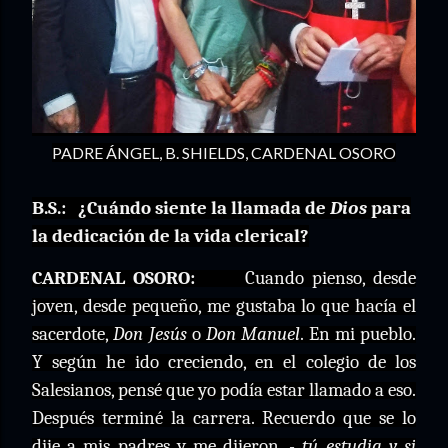
PADRE ÁNGEL, B. SHIELDS, CARDENAL OSORO
B.S.:
¿Cuándo siente la llamada de
Dios
para
la dedicación de la vida clerical?
CARDENAL OSORO:
Cuando pienso, desde
joven, desde pequeño, me gustaba lo que hacía el
sacerdote,
Don Jesús
o
Don Manuel
. En mi pueblo.
Y según he ido creciendo, en el colegio de los
Salesianos, pensé que yo podía estar llamado a eso.
Después terminé la carrera. Recuerdo que se lo
dije a mis padres y me dijeron,
- tú estudia y si