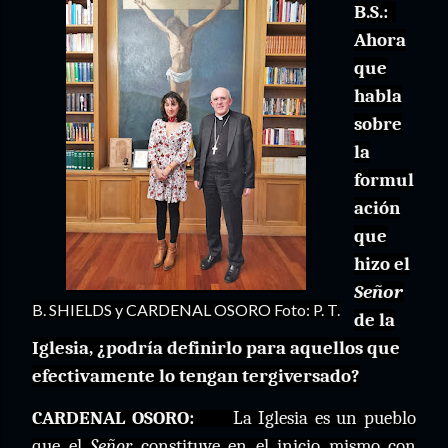
B.S.:
Ahora
que
habla
sobre
la
formul
ación
que
hizo el
Señor
B. SHIELDS y CARDENAL OSORO Foto: P. T.
de la
Iglesia, ¿podría definirlo para aquellos que
efectivamente lo tengan tergiversado?
CARDENAL OSORO:
La Iglesia es un pueblo
que el
Señor
constituye en el inicio mismo con