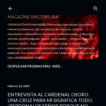
Ir al contenido principal
MAGAZINE SIN CENSURA
CRÓNICA TÓNICA MAGAZINE. Entrevistas a personajes de máxima
relevancia y famosos. Sin resistencia. Sin censuras. Goza de
importantes colaboradores nacionales e internacionales. Entrevistas,
artículos de investigación, humor, curiosidades.... En tono irónico,
incisivo, cómico... Aquí, no existe el copia y pega. La censura es
necesaria cuando la noticia sea incierta o afecte psicosocialmente a la
población. Por contra, si la noticia es real y debe ser conocida, así será.
Libre ¡DESPLIEGA EN "MÁS"!
DESPLEGAR PÁGINAS MÁS
MÁS…
febrero 16, 2023
ENTREVISTA AL CARDENAL OSORO.
UNA CRUZ PARA MÍ SIGNIFICA TODO.
¡PERDÓNALOS SEÑOR PORQUE NO