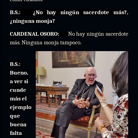
B.S.:
¿No hay ningún sacerdote más?,
¿ninguna monja?
CARDENAL OSORO:
No hay ningún sacerdote
más. Ninguna monja tampoco.
B.S.:
Bueno,
a ver si
cunde
más el
ejemplo
que
buena
falta