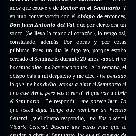
años que estuve y de
Rector en el Seminario
. Y
en una conversación con el
obispo
de entonces,
Don Juan Antonio del Val
, que por cierto era un
santo. (Se lleva la mano al corazón), lo tengo así,
constatado, además. Por obras y por cosas
públicas. Pues un día le digo yo, porque estaba
cerrado el Seminario durante 20 años,
-aquí, si no
hacemos algo, no hay vocaciones-
. A la semana, el
obispo baja a mi despacho y me dice,
- he pensado
lo que me has dicho, vamos a abrir el Seminario el
año que viene, pero vas a ser tú el que vas a abrir
el Seminario -
. Le respondí,
- me parece bien. Lo
que usted diga. Tengo que nombrar un Vicario
General -
, y el obispo respondió,
- no. Vas a ser tú
Vicario General. Búscate dos curas más que te
ayuden a abrir el Seminario, los que tú quieras de