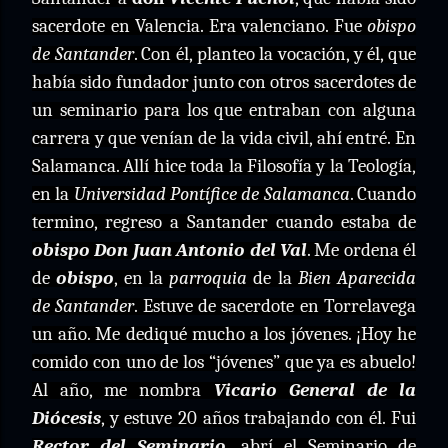
sacerdote en Valencia. Era valenciano. Fue
obispo
de Santander
. Con él, planteo la vocación, y él, que
había sido fundador junto con otros sacerdotes de
un seminario para los que entraban con alguna
carrera y que venían de la vida civil, ahí entré. En
Salamanca. Allí hice toda la Filosofía y la Teología,
en la
Universidad Pontífice de Salamanca
. Cuando
termino, regreso a Santander cuando estaba de
obispo
Don Juan Antonio del Val
. Me ordena él
de
obispo
, en la
parroquia
de la
Bien Aparecida
de Santander
. Estuve de sacerdote en Torrelavega
un año. Me dediqué mucho a los jóvenes. ¡Hoy he
comido con uno de los “jóvenes” que ya es abuelo!
Al año, me nombra
Vicario General de la
Diócesis
, y estuve 20 años trabajando con él. Fui
Rector del Seminario
, abrí el Seminario de