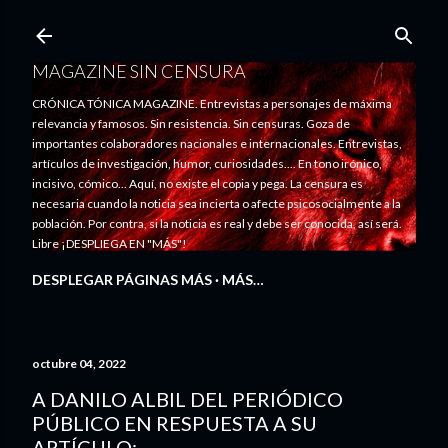
Ir al contenido principal
MAGAZINE SIN CENSURA
CRÓNICA TÓNICA MAGAZINE. Entrevistas a personajes de máxima
relevancia y famosos. Sin resistencia. Sin censuras. Goza de
importantes colaboradores nacionales e internacionales. Entrevistas,
artículos de investigación, humor, curiosidades.... En tono irónico,
incisivo, cómico... Aquí, no existe el copia y pega. La censura es
necesaria cuando la noticia sea incierta o afecte psicosocialmente a la
población. Por contra, si la noticia es real y debe ser conocida, así será.
Libre ¡DESPLIEGA EN "MÁS"!
DESPLEGAR PÁGINAS MÁS
MÁS…
octubre 04, 2022
A DANILO ALBIL DEL PERIÓDICO
PÚBLICO EN RESPUESTA A SU
ARTÍCULO: