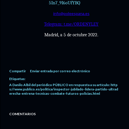
5In7_9I6oUfYBQ
info@poleespana.es
Telegram: t.me/ORDENYLEY
Madrid, a 5 de octubre 2022.
Compartir
Enviar entrada por correo electrónico
Etiquetas:
A Danilo Albil del periódico PÚBLICO en respuesta a su artículo: http
s://www.publico.es/politica/inspector-jubilado-lidera-partido-ultrad
erecha-entrena-tecnicas-combate-futuros-policias.html
COMENTARIOS