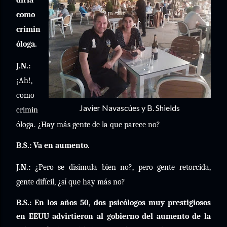
diría
como
crimin
óloga.
J.N.:
¡Ah!,
como
Javier Navascúes y B. Shields
crimin
óloga. ¿Hay más gente de la que parece no?
B.S.: Va en aumento.
J.N.:
¿Pero se disimula bien no?, pero gente retorcida,
gente difícil, ¿sí que hay más no?
B.S.: En los años 50, dos psicólogos muy prestigiosos
en EEUU advirtieron al gobierno del aumento de la