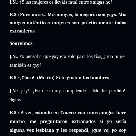
J.N.:
¿Y las mujeres os lleváis fatal entre amigas no?
B.S.: Pues no sé... Mis amigas, la mayoría son gays. Mis
amigas auténticas mujeres son prácticamente todas
extranjeras.
Sonreímos.
J.N.:
Yo pensaba que gay era solo para los tíos, ¿una mujer
también es gay?
B.S.: ¡Claro!. (Me río) Si te gustan los hombres...
J.N.:
¡Uy!. ¡Esto es muy complicado!. ¡Me he perdido!.
Sigue.
B.S.: A ver, estando en
Chueca
con unos amigos hace
mucho, me preguntaron extrañados si yo sería
alguna vez lesbiana y les respondí,
¡que va, yo soy