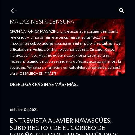
Ir al contenido principal
MAGAZINE SIN CENSURA
CRÓNICA TÓNICA MAGAZINE. Entrevistas a personajes de máxima
relevancia y famosos. Sin resistencia. Sin censuras. Goza de
importantes colaboradores nacionales e internacionales. Entrevistas,
artículos de investigación, humor, curiosidades.... En tono irónico,
incisivo, cómico... Aquí, no existe el copia y pega. La censura es
necesaria cuando la noticia sea incierta o afecte psicosocialmente a la
población. Por contra, si la noticia es real y debe ser conocida, así será.
Libre ¡DESPLIEGA EN "MÁS"!
DESPLEGAR PÁGINAS MÁS
MÁS…
octubre 01, 2021
ENTREVISTA A JAVIER NAVASCÚES,
SUBDIRECTOR DE EL CORREO DE
ESPAÑA. CREO QUE HOY EN DÍA DIOS