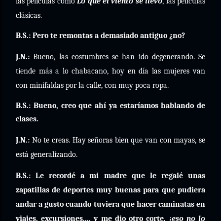
las películas como
Lo que el viento se llevó
, las películas
clásicas.
B.S.: Pero te remontas a demasiado antiguo ¿no?
J.N.:
Bueno, las costumbres se han ido degenerando. Se
tiende más a lo chabacano, hoy en día las mujeres van
con minifaldas por la calle, con muy poca ropa.
B.S.: Bueno, creo que ahí ya estaríamos hablando de
clases.
J.N.:
No te creas. Hay señoras bien que van con mayas, se
está generalizando.
B.S.: Le recordé a mi madre que le regalé unas
zapatillas de deportes muy buenas para que pudiera
andar a gusto cuando tuviera que hacer caminatas en
viajes, excursiones..., y me dio otro corte,
¡eso no lo