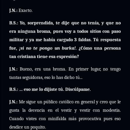
J.N.:
Exacto.
B.S.: Yo, sorprendida, te dije que no tenía, y que no
era ninguna broma, pues voy a todos sitios con paso
militar y ya me había cargado 3 faldas. Tú respuesta
fue,
¡si no te pongo un burka!.
¿Cómo una persona
tan cristiana tiene esa expresión?
J.N.:
Bueno, era una broma. En primer lugar, no tengo
tantas seguidoras, eso lo has dicho tú...
B.S.: … eso me lo dijiste tú. Discúlpame.
J.N.:
Me sigue un público católico en general y creo que le
gusta la decencia en el vestir y vestir con modestia.
Cuando vistes con minifalda más provocativa pues eso
desdice un poquito.