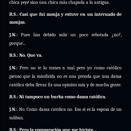
chica
yeyé
sino una chica más chapada a la antigua.
B.S.: Casi que fui monja y estuve en un internado de
monjas.
J.N.:
Pues has debido salir un poco rebotada ¿no?,
porque...
B.S.: No. Que va.
J.N.:
Pero no te lo tomes a mal pero yo como católico
pienso que la minifalda no es una prenda que una dama
católica deba llevar. Es una opinión mía y de mucha gente.
B.S.: Ni tampoco un burka como dama católica.
J.N.:
No. Como dama católica no. Eso si es la esposa de un
talibán.
B.S.: Pero la comparación que me hiciste...