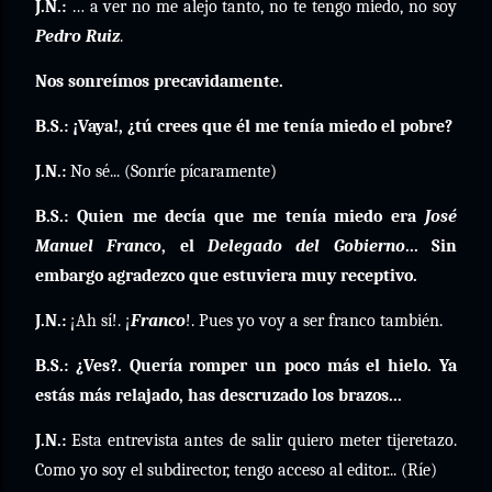
J.N.:
… a ver no me alejo tanto, no te tengo miedo, no soy
Pedro Ruiz
.
Nos sonreímos precavidamente.
B.S.: ¡Vaya!, ¿tú crees que él me tenía miedo el pobre?
J.N.:
No sé... (Sonríe pícaramente)
B.S.: Quien me decía que me tenía miedo era
José
Manuel Franco
, el
Delegado del Gobierno
... Sin
embargo agradezco que estuviera muy receptivo.
J.N.:
¡Ah sí!. ¡
Franco
!. Pues yo voy a ser franco también.
B.S.: ¿Ves?. Quería romper un poco más el hielo. Ya
estás más relajado, has descruzado los brazos...
J.N.:
Esta entrevista antes de salir quiero meter tijeretazo.
Como yo soy el subdirector, tengo acceso al editor... (Ríe)