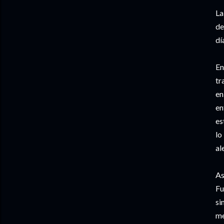
La
de
dí
En
tr
en
en
es
lo
al
As
Fu
si
me