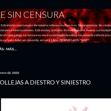
Ir al contenido principal
E SIN CENSURA
evistas a personajes de máxima relevancia y famosos. Sin resistencia. Sin censu
nales e internacionales. Entrevistas, artículos de investigación, humor, curiosidades
ste el copia y pega. La censura es necesaria cuando la noticia sea incierta o afecte psi
ticia es real y debe ser conocida, así será. Libre ¡DESPLIEGA EN "MÁS"!
ÁS
MÁS…
brero 02, 2020
OLLEJAS A DIESTRO Y SINIESTRO