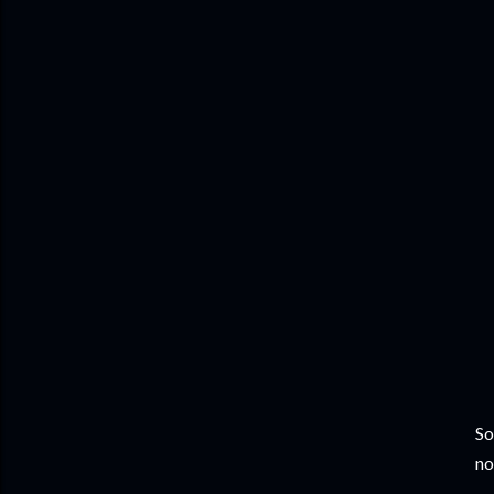
So
no