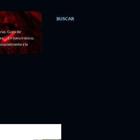
BUSCAR
ras. Goza de
.... En tono irónico,
cosocialmente a la