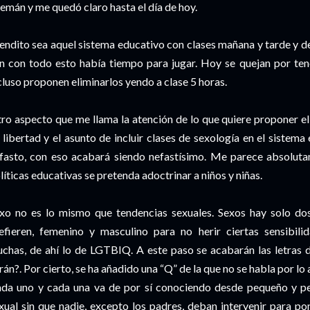
emán y me quedó claro hasta el día de hoy.
endito sea aquel sistema educativo con clases mañana y tarde y d
n con todo esto había tiempo para jugar. Hoy se quejan por ten
cluso proponen eliminarlos yendo a clase 5 horas.
ro aspecto que me llama la atención de lo que quiere proponer el
 libertad y el asunto de incluir clases de sexología
en el sistema 
fasto, con eso acabará siendo nefastísimo. Me parece absoluta
líticas educativas se pretenda adoctrinar a niños y niñas.
xo no es lo mismo que tendencias sexuales. Sexos hay solo dos
efieren, femenino y masculino para no herir ciertas sensibili
chas, de ahí lo de LGTBIQ. A este paso se acabarán las letras 
rán?. Por cierto, se ha añadido una “Q” de la que no se habla por lo
da uno y cada una va de por sí conociendo desde pequeño y peq
xual sin que nadie, excepto los padres, deban intervenir para po