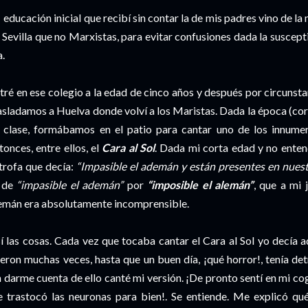
educación inicial que recibí sin contar la de mis padres vino de 
 Sevilla que no Marxistas, para evitar confusiones dada la suscept
a.
tré en ese colegio a la edad de cinco años y después por circunsta
asladamos a Huelva donde volví a los Maristas. Dada la época (corr
 clase, formábamos en el patio para cantar uno de los innume
tonces, entre ellos, el
Cara al Sol
. Dada mi corta edad y no enten
trofa que decía:
“Impasible el ademán y están presentes en nuest
 de
“impasible el ademán”
por
“imposible el alemán”
, que a mi 
emán era absolutamente incomprensible.
í las cosas. Cada vez que tocaba cantar el Cara al Sol yo decía 
eron muchas veces, hasta que un buen día, ¡qué horror!, tenía de
n darme cuenta de ello canté mi versión. ¡De pronto sentí en mi c
 trastocó las neuronas para bien!. Se entiende. Me explicó qué