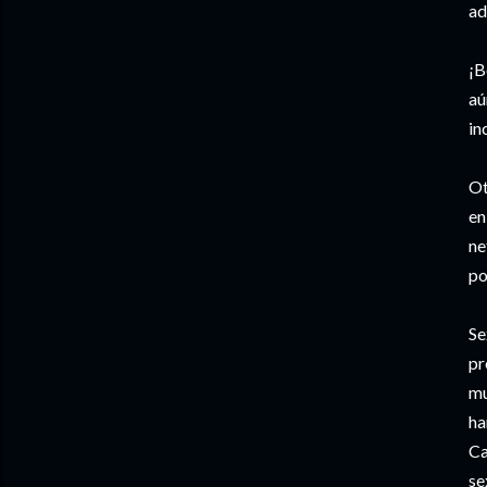
ad
¡B
aú
in
Ot
en
ne
po
Se
pr
mu
ha
Ca
se