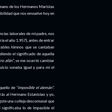
la mano de los Hermanos Maristas
ibilidad que nos envuelve hoy en
ncias laborales de mi padre, nos
ía el año 1.957), antes de entrar
rables himnos que se cantaban
diendo el significado de aquella
ro afán”
, se me ocurrió cambiar
juicio sonaba igual y para mí el
aquello de
“imposible el alemán”
.
trás al Hermano Estanislao y yo,
ogote una colleja descomunal que
 significaba lo de impasible el