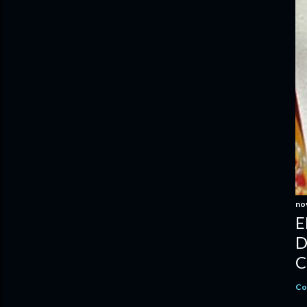
no
E
D
C
Co