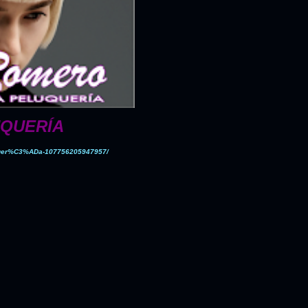
UQUERÍA
uquer%C3%ADa-107756205947957/