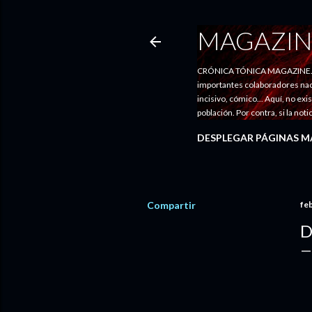
MAGAZIN
CRÓNICA TÓNICA MAGAZINE. Entr
importantes colaboradores nacio
incisivo, cómico... Aquí, no exi
población. Por contra, si la no
DESPLEGAR PÁGINAS M
Compartir
fe
D