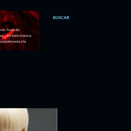
BUSCAR
ras. Goza de
.... En tono irónico,
cosocialmente a la