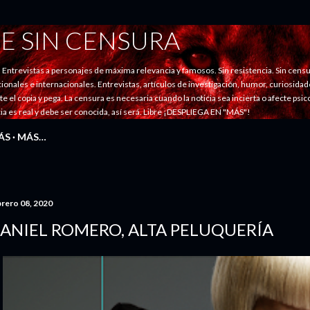
Ir al contenido principal
E SIN CENSURA
evistas a personajes de máxima relevancia y famosos. Sin resistencia. Sin censu
nales e internacionales. Entrevistas, artículos de investigación, humor, curiosidades
ste el copia y pega. La censura es necesaria cuando la noticia sea incierta o afecte psi
ticia es real y debe ser conocida, así será. Libre ¡DESPLIEGA EN "MÁS"!
ÁS
MÁS…
brero 08, 2020
ANIEL ROMERO, ALTA PELUQUERÍA