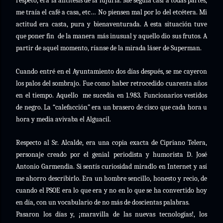
respeto, era la antítesis de la lujuria. Me seguía casi a todas partes,
me traía el café a casa, etc… No piensen mal por lo del etcétera. Mi
actitud era casta, pura y bienaventurada. A esta situación tuve
que poner fin
de la manera más inusual y aquello dio sus frutos. A
partir de aquel momento, ríanse de la mirada láser de Superman.
Cuando entré en el Ayuntamiento dos días después, se me cayeron
los palos del sombrajo. Fue como haber retrocedido cuarenta años
en el tiempo. Aquello
me sucedía en 1.983. Funcionarios vestidos
de negro. La “calefacción” era un brasero de cisco que cada hora u
hora y media avivaba el Alguacil.
Respecto al Sr. Alcalde, era una copia exacta de Cipriano Telera,
personaje creado por el genial periodista y humorista D. José
Antonio Garmendia. Si sentís curiosidad miradlo en Internet y así
me ahorro describirlo. Era un hombre sencillo, honesto y recio, de
cuando el PSOE era lo que era y no en lo que se ha convertido hoy
en día, con un vocabulario de no más de doscientas palabras.
Pasaron los días y, ¡maravilla de las nuevas tecnologías!, los