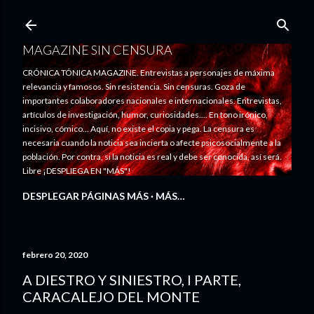
Ir al contenido principal
MAGAZINE SIN CENSURA
CRÓNICA TÓNICA MAGAZINE. Entrevistas a personajes de máxima
relevancia y famosos. Sin resistencia. Sin censuras. Goza de
importantes colaboradores nacionales e internacionales. Entrevistas,
artículos de investigación, humor, curiosidades.... En tono irónico,
incisivo, cómico... Aquí, no existe el copia y pega. La censura es
necesaria cuando la noticia sea incierta o afecte psicosocialmente a la
población. Por contra, si la noticia es real y debe ser conocida, así será.
Libre ¡DESPLIEGA EN "MÁS"!
DESPLEGAR PÁGINAS MÁS
MÁS…
febrero 20, 2020
A DIESTRO Y SINIESTRO, I PARTE,
CARACALEJO DEL MONTE