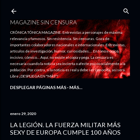
Ir al contenido principal
MAGAZINE SIN CENSURA
CRÓNICA TÓNICA MAGAZINE. Entrevistas a personajes de máxima
relevancia y famosos. Sin resistencia. Sin censuras. Goza de
importantes colaboradores nacionales e internacionales. Entrevistas,
artículos de investigación, humor, curiosidades.... En tono irónico,
incisivo, cómico... Aquí, no existe el copia y pega. La censura es
necesaria cuando la noticia sea incierta o afecte psicosocialmente a la
población. Por contra, si la noticia es real y debe ser conocida, así será.
Libre ¡DESPLIEGA EN "MÁS"!
DESPLEGAR PÁGINAS MÁS
MÁS…
enero 29, 2020
LA LEGIÓN. LA FUERZA MILITAR MÁS
SEXY DE EUROPA CUMPLE 100 AÑOS