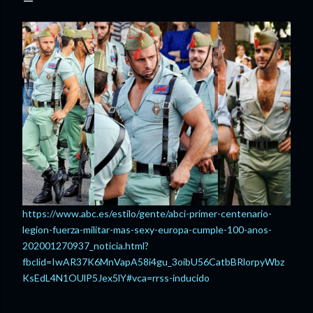
https://www.abc.es/estilo/gente/abci-primer-centenario-
legion-fuerza-militar-mas-sexy-europa-cumple-100-anos-
202001270937_noticia.html?
fbclid=IwAR37K6MnVapA58i4gu_3oibU56CatbBRlorpyWbz
KsEdL4N1OUlP5Jex5lY#vca=rrss-inducido